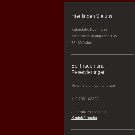
Hier finden Sie uns
Küferstube Kaufmann
Nördlicher Stadtgraben 18a
73430 Aalen
Bei Fragen und
Reservierungen
Rufen Sie einfach an unter
+49 7361 62328
oder nutzen Sie unser
Kontaktformular
.